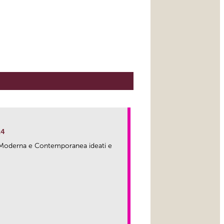
24
ma Moderna e Contemporanea ideati e
link