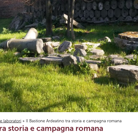
i e laboratori
» Il Bastione Ardeatino tra storia e campagna romana
 tra storia e campagna romana