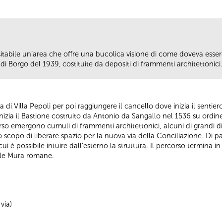
isitabile un’area che offre una bucolica visione di come doveva ess
di Borgo del 1939, costituite da depositi di frammenti architettonici
 via di Villa Pepoli per poi raggiungere il cancello dove inizia il senti
izia il Bastione costruito da Antonio da Sangallo nel 1536 su ordin
so emergono cumuli di frammenti architettonici, alcuni di grandi di
o scopo di liberare spazio per la nuova via della Conciliazione. Di p
cui è possibile intuire dall’esterno la struttura. Il percorso termina 
elle Mura romane.
via)