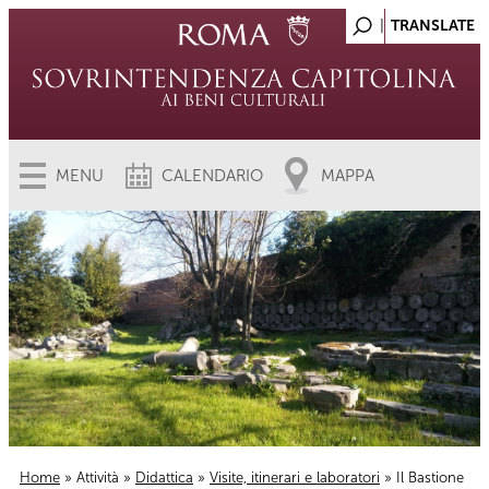
MENU
CALENDARIO
MAPPA
Home
»
Attività
»
Didattica
»
Visite, itinerari e laboratori
» Il Bastione