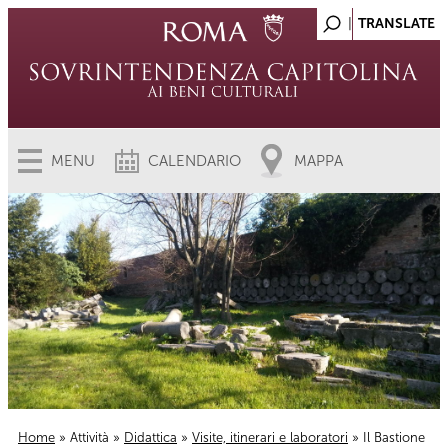
MENU
CALENDARIO
MAPPA
Home
»
Attività
»
Didattica
»
Visite, itinerari e laboratori
» Il Bastione