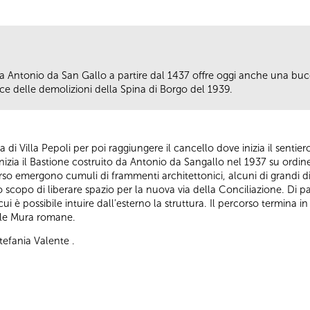
e da Antonio da San Gallo a partire dal 1437 offre oggi anche una bu
ce delle demolizioni della Spina di Borgo del 1939.
 via di Villa Pepoli per poi raggiungere il cancello dove inizia il senti
izia il Bastione costruito da Antonio da Sangallo nel 1937 su ordin
so emergono cumuli di frammenti architettonici, alcuni di grandi di
o scopo di liberare spazio per la nuova via della Conciliazione. Di p
cui è possibile intuire dall’esterno la struttura. Il percorso termina 
elle Mura romane.
tefania Valente .