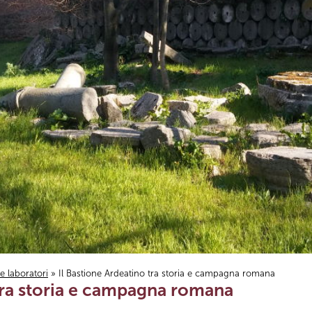
i e laboratori
» Il Bastione Ardeatino tra storia e campagna romana
 tra storia e campagna romana