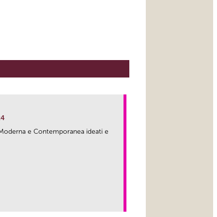
24
ma Moderna e Contemporanea ideati e
link