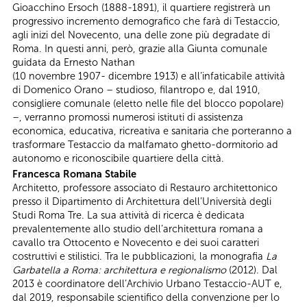
Gioacchino Ersoch (1888-1891), il quartiere registrerà un
progressivo incremento demografico che farà di Testaccio,
agli inizi del Novecento, una delle zone più degradate di
Roma. In questi anni, però, grazie alla Giunta comunale
guidata da Ernesto Nathan
(10 novembre 1907- dicembre 1913) e all’infaticabile attività
di Domenico Orano – studioso, filantropo e, dal 1910,
consigliere comunale (eletto nelle file del blocco popolare)
–, verranno promossi numerosi istituti di assistenza
economica, educativa, ricreativa e sanitaria che porteranno a
trasformare Testaccio da malfamato ghetto-dormitorio ad
autonomo e riconoscibile quartiere della città.
Francesca Romana Stabile
Architetto, professore associato di Restauro architettonico
presso il Dipartimento di Architettura dell’Università degli
Studi Roma Tre. La sua attività di ricerca è dedicata
prevalentemente allo studio dell’architettura romana a
cavallo tra Ottocento e Novecento e dei suoi caratteri
costruttivi e stilistici. Tra le pubblicazioni, la monografia
La
Garbatella a Roma: architettura e regionalismo
(2012). Dal
2013 è coordinatore dell’Archivio Urbano Testaccio-AUT e,
dal 2019, responsabile scientifico della convenzione per lo