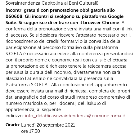
Sovraintendenza Capitolina ai Beni Culturali).
Incontri gratuiti con prenotazione obbligatoria allo
060608. Gli incontri si svolgono su piattaforma Google
Suite. Si suggerisce di entrare con il browser Chrome
. A
conferma della prenotazione verrà inviata una mail con il link
di accesso. Se si desidera ricevere l’attestato necessario per il
riconoscimento dei crediti formativi o la convalida della
partecipazione al percorso formativo sulla piattaforma
S.O.F.I.A è necessario accedere alla conferenza presentandosi
con il proprio nome e cognome reali con cui si è effettuata
la prenotazione ed è richiesto tenere la telecamera accesa
per tutta la durata dell'incontro, diversamente non sarà
rilasciato l'attestato né convalidata la presenza sulla
Piattaforma S.O.F.I.A . Alla conclusione dell’appuntamento
deve essere inviata una mail di richiesta, completa dei propri
dati anagrafici e del corso di studi intrapreso comprensivo di
numero matricola o, per i docenti, dell'Istituto di
appartenenza, al seguente
indirizzo:
info_didatticasovraintendenza@comune.roma.it
.
Orario:
Lunedì 20 settembre 2021
ore 17.30