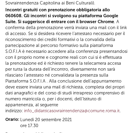
Sovraintendenza Capitolina ai Beni Culturali).
Incontri gratuiti con prenotazione obbligatoria allo
060608. Gli incontri si svolgono su piattaforma Google
Suite. Si suggerisce di entrare con il browser Chrome
. A
conferma della prenotazione verrà inviata una mail con il link
di accesso. Se si desidera ricevere l’attestato necessario per il
riconoscimento dei crediti formativi o la convalida della
partecipazione al percorso formativo sulla piattaforma
S.O.F.I.A è necessario accedere alla conferenza presentandosi
con il proprio nome e cognome reali con cui si è effettuata
la prenotazione ed è richiesto tenere la telecamera accesa
per tutta la durata dell'incontro, diversamente non sarà
rilasciato l'attestato né convalidata la presenza sulla
Piattaforma S.O.F.I.A . Alla conclusione dell’appuntamento
deve essere inviata una mail di richiesta, completa dei propri
dati anagrafici e del corso di studi intrapreso comprensivo di
numero matricola o, per i docenti, dell'Istituto di
appartenenza, al seguente
indirizzo:
info_didatticasovraintendenza@comune.roma.it
.
Orario:
Lunedì 20 settembre 2021
ore 17.30