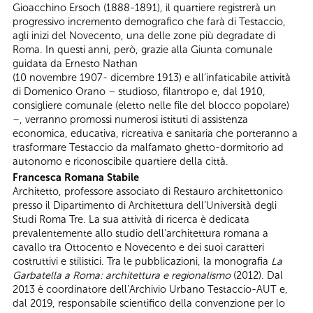
Gioacchino Ersoch (1888-1891), il quartiere registrerà un
progressivo incremento demografico che farà di Testaccio,
agli inizi del Novecento, una delle zone più degradate di
Roma. In questi anni, però, grazie alla Giunta comunale
guidata da Ernesto Nathan
(10 novembre 1907- dicembre 1913) e all’infaticabile attività
di Domenico Orano – studioso, filantropo e, dal 1910,
consigliere comunale (eletto nelle file del blocco popolare)
–, verranno promossi numerosi istituti di assistenza
economica, educativa, ricreativa e sanitaria che porteranno a
trasformare Testaccio da malfamato ghetto-dormitorio ad
autonomo e riconoscibile quartiere della città.
Francesca Romana Stabile
Architetto, professore associato di Restauro architettonico
presso il Dipartimento di Architettura dell’Università degli
Studi Roma Tre. La sua attività di ricerca è dedicata
prevalentemente allo studio dell’architettura romana a
cavallo tra Ottocento e Novecento e dei suoi caratteri
costruttivi e stilistici. Tra le pubblicazioni, la monografia
La
Garbatella a Roma: architettura e regionalismo
(2012). Dal
2013 è coordinatore dell’Archivio Urbano Testaccio-AUT e,
dal 2019, responsabile scientifico della convenzione per lo