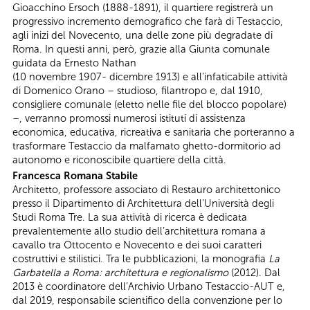
Gioacchino Ersoch (1888-1891), il quartiere registrerà un
progressivo incremento demografico che farà di Testaccio,
agli inizi del Novecento, una delle zone più degradate di
Roma. In questi anni, però, grazie alla Giunta comunale
guidata da Ernesto Nathan
(10 novembre 1907- dicembre 1913) e all’infaticabile attività
di Domenico Orano – studioso, filantropo e, dal 1910,
consigliere comunale (eletto nelle file del blocco popolare)
–, verranno promossi numerosi istituti di assistenza
economica, educativa, ricreativa e sanitaria che porteranno a
trasformare Testaccio da malfamato ghetto-dormitorio ad
autonomo e riconoscibile quartiere della città.
Francesca Romana Stabile
Architetto, professore associato di Restauro architettonico
presso il Dipartimento di Architettura dell’Università degli
Studi Roma Tre. La sua attività di ricerca è dedicata
prevalentemente allo studio dell’architettura romana a
cavallo tra Ottocento e Novecento e dei suoi caratteri
costruttivi e stilistici. Tra le pubblicazioni, la monografia
La
Garbatella a Roma: architettura e regionalismo
(2012). Dal
2013 è coordinatore dell’Archivio Urbano Testaccio-AUT e,
dal 2019, responsabile scientifico della convenzione per lo