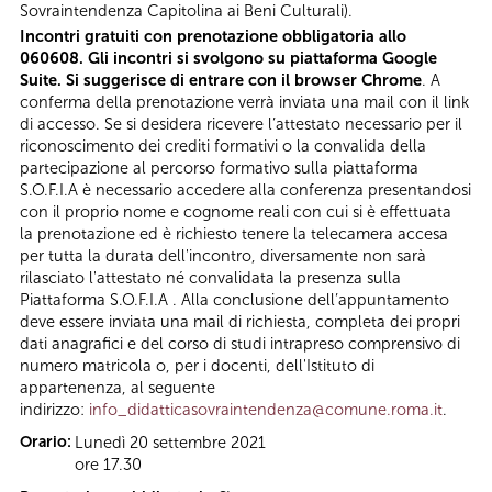
Sovraintendenza Capitolina ai Beni Culturali).
Incontri gratuiti con prenotazione obbligatoria allo
060608. Gli incontri si svolgono su piattaforma Google
Suite. Si suggerisce di entrare con il browser Chrome
. A
conferma della prenotazione verrà inviata una mail con il link
di accesso. Se si desidera ricevere l’attestato necessario per il
riconoscimento dei crediti formativi o la convalida della
partecipazione al percorso formativo sulla piattaforma
S.O.F.I.A è necessario accedere alla conferenza presentandosi
con il proprio nome e cognome reali con cui si è effettuata
la prenotazione ed è richiesto tenere la telecamera accesa
per tutta la durata dell'incontro, diversamente non sarà
rilasciato l'attestato né convalidata la presenza sulla
Piattaforma S.O.F.I.A . Alla conclusione dell’appuntamento
deve essere inviata una mail di richiesta, completa dei propri
dati anagrafici e del corso di studi intrapreso comprensivo di
numero matricola o, per i docenti, dell'Istituto di
appartenenza, al seguente
indirizzo:
info_didatticasovraintendenza@comune.roma.it
.
Orario:
Lunedì 20 settembre 2021
ore 17.30