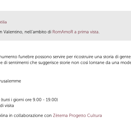
ilia
an Valentino, nell'ambito di
RomAmoR a prima vista
.
monumento funebre possono servire per ricostruire una storia di gen
i e di sentimenti che suggerisce storie non così lontane da una mo
 Gerusalemme
utti i giorni ore 9.00 - 19.00)
i visita
lina in collaborazione con
Zètema Progetto Cultura