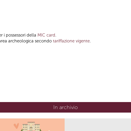
er i possessori della
MIC card
.
 all’area archeologica secondo
tariffazione vigente
.
In archivio