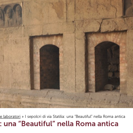
i e laboratori
» I sepolcri di via Statilia: una “Beautiful” nella Roma antica
ia: una “Beautiful” nella Roma antica