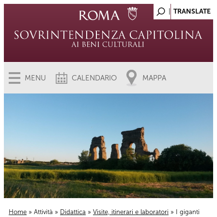
MENU
CALENDARIO
MAPPA
Home
»
Attività
»
Didattica
»
Visite, itinerari e laboratori
» I giganti