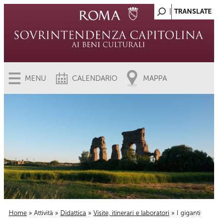
MENU
CALENDARIO
MAPPA
Home
»
Attività
»
Didattica
»
Visite, itinerari e laboratori
» I giganti