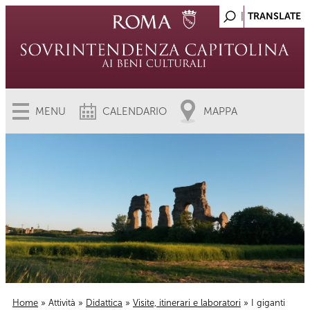
MENU
CALENDARIO
MAPPA
Home
»
Attività
»
Didattica
»
Visite, itinerari e laboratori
» I giganti