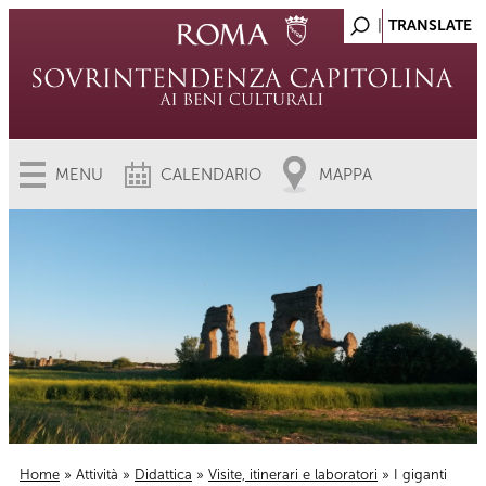
MENU
CALENDARIO
MAPPA
Home
»
Attività
»
Didattica
»
Visite, itinerari e laboratori
» I giganti