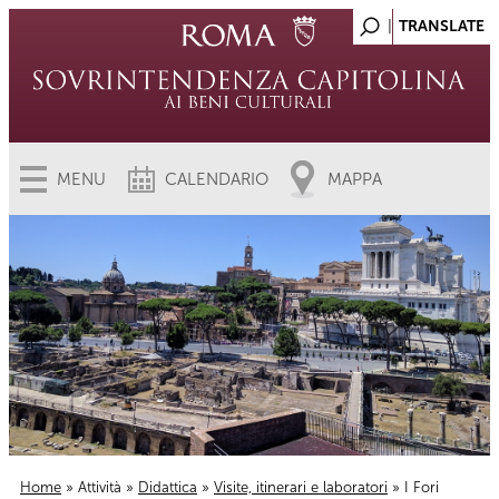
MENU
CALENDARIO
MAPPA
Home
»
Attività
»
Didattica
»
Visite, itinerari e laboratori
» I Fori