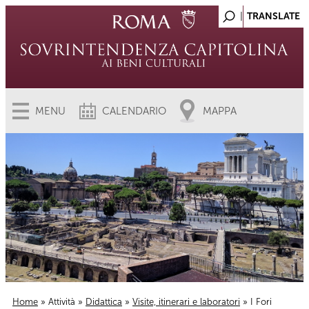
MENU
CALENDARIO
MAPPA
Home
»
Attività
»
Didattica
»
Visite, itinerari e laboratori
» I Fori