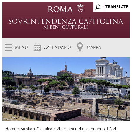
MENU
CALENDARIO
MAPPA
Home
»
Attività
»
Didattica
»
Visite, itinerari e laboratori
» I Fori