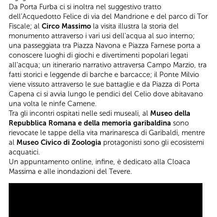
Da Porta Furba ci si inoltra nel suggestivo tratto
dell’Acquedotto Felice di via del Mandrione e del parco di Tor
Fiscale; al
Circo Massimo
la visita illustra la storia del
monumento attraverso i vari usi dell’acqua al suo interno;
una passeggiata tra Piazza Navona e Piazza Farnese porta a
conoscere luoghi di giochi e divertimenti popolari legati
all’acqua; un itinerario narrativo attraversa Campo Marzio, tra
fatti storici e leggende di barche e barcacce; il Ponte Milvio
viene vissuto attraverso le sue battaglie e da Piazza di Porta
Capena ci si avvia lungo le pendici del Celio dove abitavano
una volta le ninfe Camene.
Tra gli incontri ospitati nelle sedi museali, al
Museo della
Repubblica Romana e della memoria garibaldina
sono
rievocate le tappe della vita marinaresca di Garibaldi, mentre
al
Museo Civico di Zoologia
protagonisti sono gli ecosistemi
acquatici.
Un appuntamento online, infine, è dedicato alla Cloaca
Massima e alle inondazioni del Tevere.