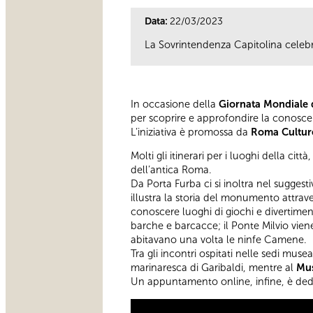
Data:
22/03/2023
La Sovrintendenza Capitolina celebra 
In occasione della
Giornata Mondiale 
per scoprire e approfondire la conosce
L’iniziativa è promossa da
Roma Culture,
Molti gli itinerari per i luoghi della cit
dell’antica Roma.
Da Porta Furba ci si inoltra nel suggest
illustra la storia del monumento attrave
conoscere luoghi di giochi e divertiment
barche e barcacce; il Ponte Milvio viene
abitavano una volta le ninfe Camene.
Tra gli incontri ospitati nelle sedi musea
marinaresca di Garibaldi, mentre al
Mus
Un appuntamento online, infine, è dedi