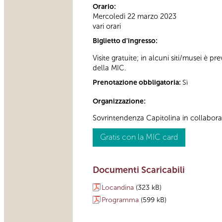
Orario:
Mercoledì 22 marzo 2023
vari orari
Biglietto d'ingresso:
Visite gratuite; in alcuni siti/musei è p
della MIC.
Prenotazione obbligatoria:
Sì
Organizzazione:
Sovrintendenza Capitolina in collabor
Gratis con la MIC card
Documenti Scaricabili
Locandina
(323 kB)
Programma
(599 kB)