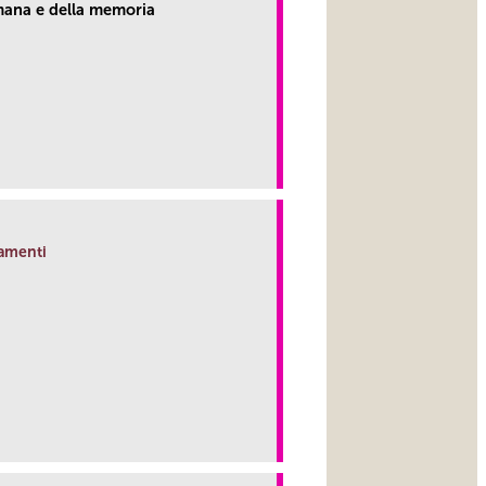
ana e della memoria
link
tamenti
link