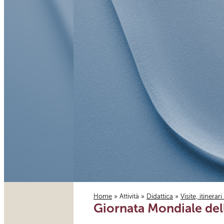
Home
»
Attività
»
Didattica
»
Visite, itinerar
Giornata Mondiale del
Tu sei qui