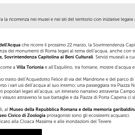
la ricorrenza nei musei e nei siti del territorio con iniziative legat
dell’Acqua
che ricorre il prossimo 22 marzo, la Sovrintendenza Cap
nza dei monumenti di Roma legati al tema dell’acqua, anche con tra
 Sovrintendenza Capitolina ai Beni Culturali
. Servizi museali a cu
tà, come a
Villa Torlonia
e all’Esquilino, tra fontane, mostre d’acqua e
ivo tratto dell’Acquedotto Felice di via del Mandrione e del parco di 
rso i vari usi dell’acqua al suo interno; una passeggiata tra Piazza
i popolari legati all’acqua; un itinerario narrativo attraversa Campo M
 vissuto attraverso le sue battaglie e da Piazza di Porta Capena ci s
li, al
Museo della Repubblica Romana e della memoria garibaldin
eo Civico di Zoologia
protagonisti sono gli ecosistemi acquatici.
cato alla Cloaca Massima e alle inondazioni del Tevere.