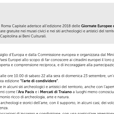
Roma Capitale aderisce all’edizione 2018 delle
Giornate Europee 
ate gratuite nei musei civici e nei siti archeologici e artistici del ter
Capitolina ai Beni Culturali.
lio d'Europa e dalla Commissione europea e organizzata dal Ministero
 Paesi Europei allo scopo di far conoscere ai cittadini europei il lo
operta e comprensione reciproca, e di incoraggiare alla partecipazion
alle ore 10.00 di sabato 22 alla sera di domenica 23 settembre, un’
sta edizione
“l’arte di condividere”
.
 e in alcuni siti archeologici e artistici del territorio, anche con l’ap
nti come l’
Ara Pacis
e i
Mercati di Traiano
a luoghi meno conosciu
monio ricco di archeologia, arte e natura.
rcheologi e storici dell’arte, con il supporto, in alcuni casi, dei vol
denza.
 occasioni di incontro e condivisione, con una particolare attenzione