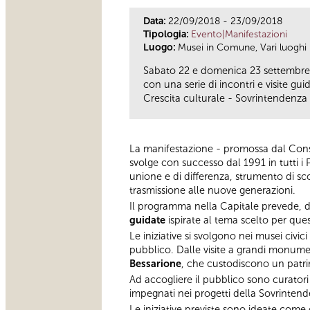
Data:
22/09/2018 - 23/09/2018
Tipologia:
Evento|Manifestazioni
Luogo:
Musei in Comune, Vari luoghi
Sabato 22 e domenica 23 settembre 
con una serie di incontri e visite guid
Crescita culturale - Sovrintendenza 
La manifestazione - promossa dal Consig
svolge con successo dal 1991 in tutti i
unione e di differenza, strumento di sc
trasmissione alle nuove generazioni.
Il programma nella Capitale prevede, d
guidate
ispirate al tema scelto per que
Le iniziative si svolgono nei musei civici
pubblico. Dalle visite a grandi monume
Bessarione
, che custodiscono un patri
Ad accogliere il pubblico sono curatori a
impegnati nei progetti della Sovrinten
Le iniziative previste sono ideate come