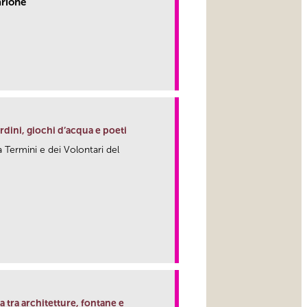
arione
link
rdini, giochi d’acqua e poeti
la Termini e dei Volontari del
link
a tra architetture, fontane e