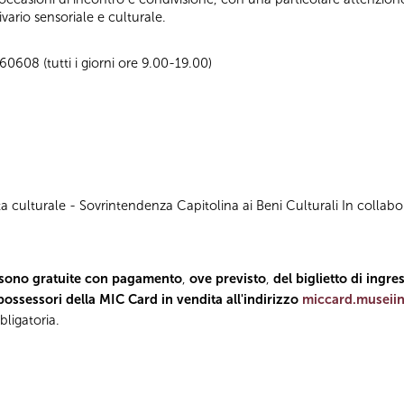
vario sensoriale e culturale.
0608 (tutti i giorni ore 9.00-19.00)
ta culturale - Sovrintendenza Capitolina ai Beni Culturali In coll
e sono gratuite con pagamento
,
ove previsto
,
del biglietto di ingr
ossessori della MIC Card in vendita all'indirizzo
miccard.museii
bligatoria.