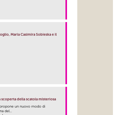
link
glio, Maria Casimira Sobieska e il
link
la scoperta della scatola misteriosa
a propone un nuovo modo di
a del...