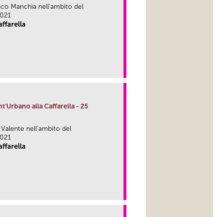
anco Manchìa nell'ambito del
2021
ffarella
link
nt'Urbano alla Caffarella - 25
a Valente nell'ambito del
2021
ffarella
link