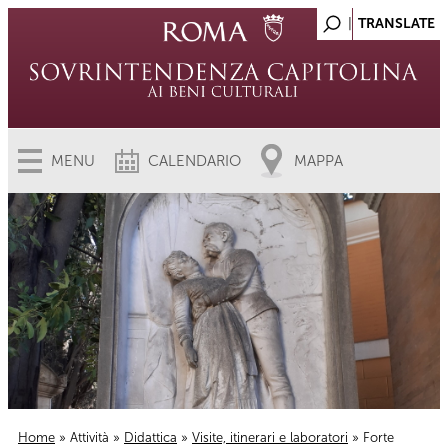
MENU
CALENDARIO
MAPPA
Home
»
Attività
»
Didattica
»
Visite, itinerari e laboratori
» Forte