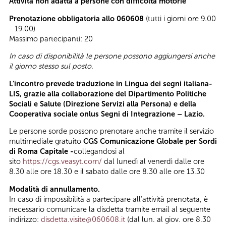
Attività non adatta a persone con difficoltà motorie
Prenotazione obbligatoria allo 060608
(tutti i giorni ore 9.00
- 19.00)
Massimo partecipanti: 20
In caso di disponibilità le persone possono aggiungersi anche
il giorno stesso sul posto.
L’incontro prevede traduzione in Lingua dei segni italiana-
LIS, grazie alla collaborazione del Dipartimento Politiche
Sociali e Salute (Direzione Servizi alla Persona) e della
Cooperativa sociale onlus Segni di Integrazione – Lazio.
Le persone sorde possono prenotare anche tramite il servizio
multimediale gratuito
CGS Comunicazione Globale per Sordi
di Roma Capitale -
collegandosi al
sito
https://cgs.veasyt.com/
dal lunedì al venerdì dalle ore
8.30 alle ore 18.30 e il sabato dalle ore 8.30 alle ore 13.30
Modalità di annullamento.
In caso di impossibilità a partecipare all’attività prenotata, è
necessario comunicare la disdetta tramite email al seguente
indirizzo:
disdetta.visite@060608.it
(dal lun. al giov. ore 8.30