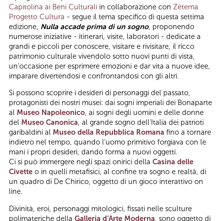
Capitolina ai Beni Culturali
in collaborazione con
Zètema
Progetto Cultura
- segue il tema specifico di questa settima
edizione,
Nulla accade prima di un sogno
, proponendo
numerose iniziative - itinerari, visite, laboratori - dedicate a
grandi e piccoli per conoscere, visitare e rivisitare, il ricco
patrimonio culturale vivendolo sotto nuovi punti di vista,
un’occasione per esprimere emozioni e dar vita a nuove idee,
imparare divertendosi e confrontandosi con gli altri.
Si possono scoprire i desideri di personaggi del passato,
protagonisti dei nostri musei: dai sogni imperiali dei Bonaparte
al
Museo Napoleonico
, ai sogni degli uomini e delle donne
del
Museo Canonica
, al grande sogno dell’Italia dei patrioti
garibaldini al
Museo della Repubblica Romana
fino a tornare
indietro nel tempo, quando l’uomo primitivo forgiava con le
mani i propri desideri, dando forma a nuovi oggetti.
Ci si può immergere negli spazi onirici della
Casina delle
Civette
o in quelli metafisici, al confine tra sogno e realtà, di
un quadro di De Chirico, oggetto di un gioco interattivo on
line.
Divinità, eroi, personaggi mitologici, fissati nelle sculture
polimateriche della
Galleria d’Arte Moderna
, sono oggetto di