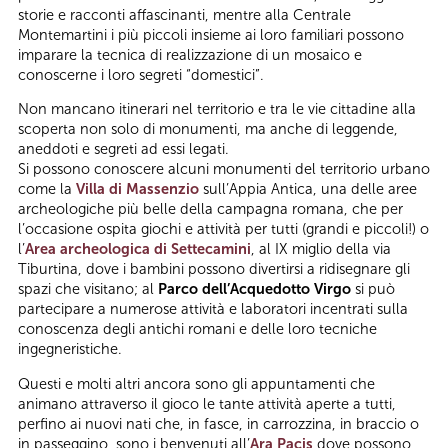
storie e racconti affascinanti, mentre alla Centrale
Montemartini i più piccoli insieme ai loro familiari possono
imparare la tecnica di realizzazione di un mosaico e
conoscerne i loro segreti “domestici”.
Non mancano itinerari nel territorio e tra le vie cittadine alla
scoperta non solo di monumenti, ma anche di leggende,
aneddoti e segreti ad essi legati.
Si possono conoscere alcuni monumenti del territorio urbano
come la
Villa di Massenzio
sull’Appia Antica, una delle aree
archeologiche più belle della campagna romana, che per
l’occasione ospita giochi e attività per tutti (grandi e piccoli!) o
l’
Area archeologica di Settecamini
, al IX miglio della via
Tiburtina, dove i bambini possono divertirsi a ridisegnare gli
spazi che visitano; al
Parco dell’Acquedotto Virgo
si può
partecipare a numerose attività e laboratori incentrati sulla
conoscenza degli antichi romani e delle loro tecniche
ingegneristiche.
Questi e molti altri ancora sono gli appuntamenti che
animano attraverso il gioco le tante attività aperte a tutti,
perfino ai nuovi nati che, in fasce, in carrozzina, in braccio o
in passeggino, sono i benvenuti all’
Ara Pacis
dove possono