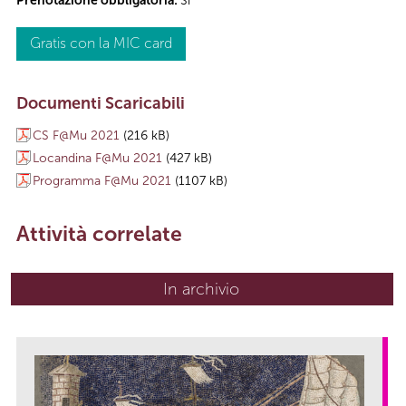
Prenotazione obbligatoria:
Sì
Gratis con la MIC card
Documenti Scaricabili
CS F@Mu 2021
(216 kB)
Locandina F@Mu 2021
(427 kB)
Programma F@Mu 2021
(1107 kB)
Attività correlate
In archivio