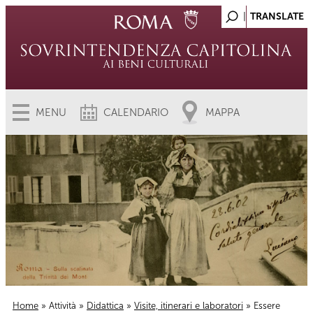
MENU
CALENDARIO
MAPPA
Home
»
Attività
»
Didattica
»
Visite, itinerari e laboratori
» Essere