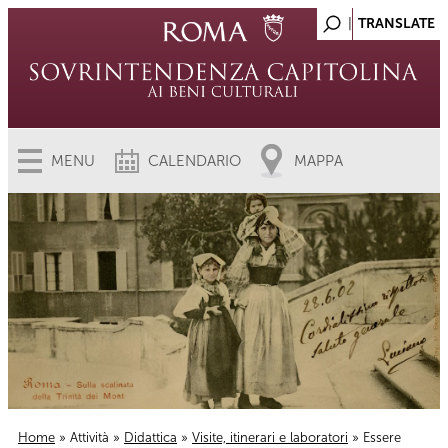
MENU
CALENDARIO
MAPPA
Home
»
Attività
»
Didattica
»
Visite, itinerari e laboratori
» Essere