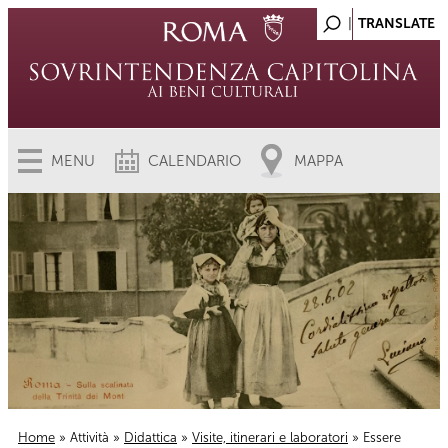
MENU
CALENDARIO
MAPPA
Home
»
Attività
»
Didattica
»
Visite, itinerari e laboratori
» Essere