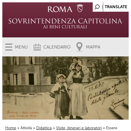
MENU
CALENDARIO
MAPPA
Home
»
Attività
»
Didattica
»
Visite, itinerari e laboratori
» Essere