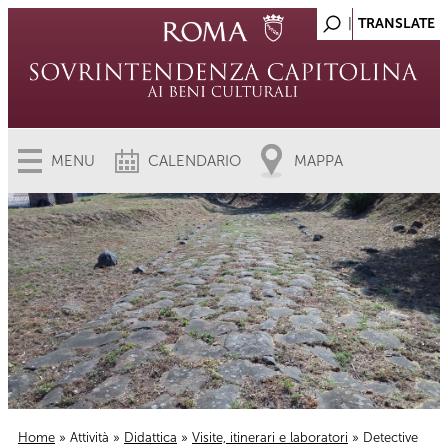
MENU
CALENDARIO
MAPPA
Home
»
Attività
»
Didattica
»
Visite, itinerari e laboratori
» Detective