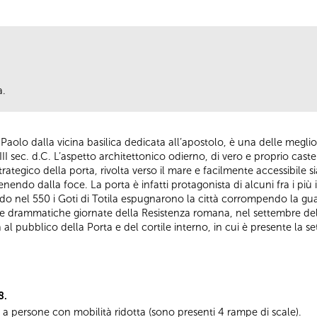
a.
 Paolo dalla vicina basilica dedicata all’apostolo, è una delle megli
I sec. d.C. L’aspetto architettonico odierno, di vero e proprio castellet
ategico della porta, rivolta verso il mare e facilmente accessibile sia 
enendo dalla foce. La porta è infatti protagonista di alcuni fra i più i
o nel 550 i Goti di Totila espugnarono la città corrompendo la guar
alle drammatiche giornate della Resistenza romana, nel settembre d
a al pubblico della Porta e del cortile interno, in cui è presente la
8.
a a persone con mobilità ridotta (sono presenti 4 rampe di scale).