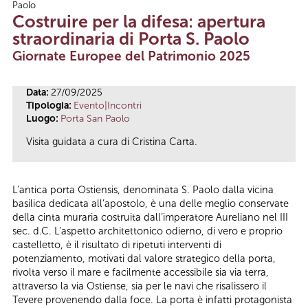
Paolo
Tu sei qui
Costruire per la difesa: apertura
straordinaria di Porta S. Paolo
Giornate Europee del Patrimonio 2025
Data:
27/09/2025
Tipologia:
Evento|Incontri
Luogo:
Porta San Paolo
Visita guidata a cura di Cristina Carta.
L’antica porta Ostiensis, denominata S. Paolo dalla vicina
basilica dedicata all’apostolo, è una delle meglio conservate
della cinta muraria costruita dall’imperatore Aureliano nel III
sec. d.C. L’aspetto architettonico odierno, di vero e proprio
castelletto, è il risultato di ripetuti interventi di
potenziamento, motivati dal valore strategico della porta,
rivolta verso il mare e facilmente accessibile sia via terra,
attraverso la via Ostiense, sia per le navi che risalissero il
Tevere provenendo dalla foce. La porta è infatti protagonista