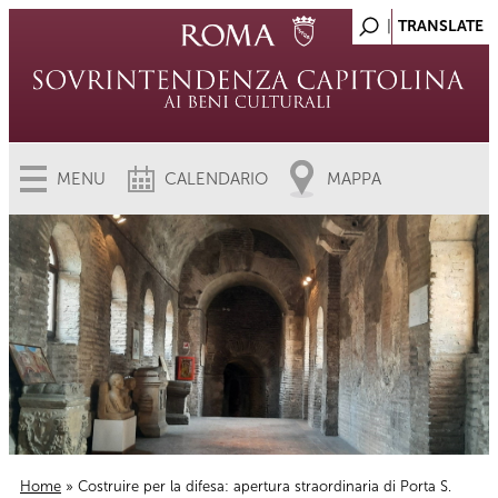
MENU
CALENDARIO
MAPPA
Home
» Costruire per la difesa: apertura straordinaria di Porta S.