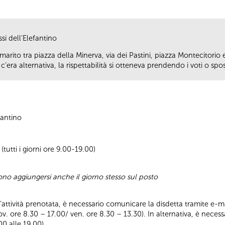
si dell’Elefantino
arito tra piazza della Minerva, via dei Pastini, piazza Montecitori
era alternativa, la rispettabilità si otteneva prendendo i voti o spo
fantino
tutti i giorni ore 9.00-19.00)
sono aggiungersi anche il giorno stesso sul posto
ll’attività prenotata, è necessario comunicare la disdetta tramite e-ma
iov. ore 8.30 – 17.00/ ven. ore 8.30 – 13.30). In alternativa, è nece
00 alle 19.00).