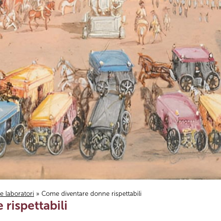
i e laboratori
» Come diventare donne rispettabili
rispettabili