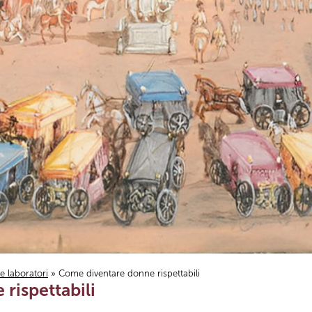
i e laboratori
» Come diventare donne rispettabili
rispettabili