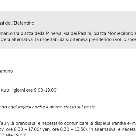
si dell’Elefantino
arito tra piazza della Minerva, via dei Pastini, piazza Montecitori
era alternativa, la rispettabilità si otteneva prendendo i voti o spo
fantino
tutti i giorni ore 9.00-19.00)
sono aggiungersi anche il giorno stesso sul posto
ll’attività prenotata, è necessario comunicare la disdetta tramite e-ma
iov. ore 8.30 – 17.00/ ven. ore 8.30 – 13.30). In alternativa, è nece
00 alle 19.00).