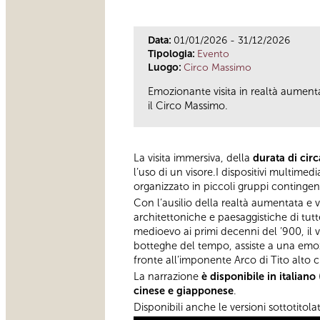
Data:
01/01/2026 - 31/12/2026
Tipologia:
Evento
Luogo:
Circo Massimo
Emozionante visita in realtà aumentat
il Circo Massimo.
La visita immersiva, della
durata di cir
l’uso di un visore.I dispositivi multimed
organizzato in piccoli gruppi contingent
Con l’ausilio della realtà aumentata e vi
architettoniche e paesaggistiche di tutt
medioevo ai primi decenni del ’900, il vi
botteghe del tempo, assiste a una emozi
fronte all’imponente Arco di Tito alto ci
La narrazione
è disponibile in italiano
cinese e giapponese
.
Disponibili anche le versioni sottotitola