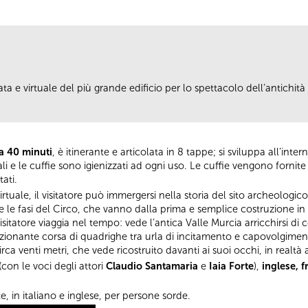
a e virtuale del più grande edificio per lo spettacolo dell’antichità e
ca 40 minuti
, è itinerante e articolata in 8 tappe; si sviluppa all’int
iali e le cuffie sono igienizzati ad ogni uso. Le cuffie vengono fornite 
ati.
rtuale, il visitatore può immergersi nella storia del sito archeologico.
e le fasi del Circo, che vanno dalla prima e semplice costruzione in l
sitatore viaggia nel tempo: vede l’antica Valle Murcia arricchirsi di c
onante corsa di quadrighe tra urla di incitamento e capovolgimenti d
rca venti metri, che vede ricostruito davanti ai suoi occhi, in realtà
(con le voci degli attori
Claudio Santamaria
e
Iaia Forte
),
inglese, 
te, in italiano e inglese, per persone sorde.