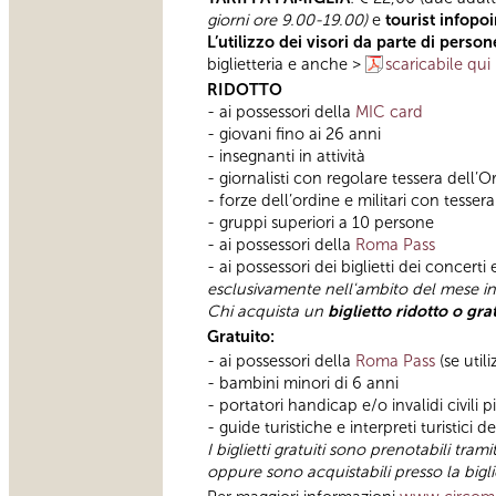
giorni ore 9.00-19.00)
e
tourist infopoi
L’utilizzo dei visori da parte di person
biglietteria e anche >
scaricabile qui
RIDOTTO
- ai possessori della
MIC card
- giovani fino ai 26 anni
- insegnanti in attività
- giornalisti con regolare tessera dell’O
- forze dell’ordine e militari con tesse
- gruppi superiori a 10 persone
- ai possessori della
Roma Pass
- ai possessori dei biglietti dei concert
esclusivamente nell'ambito del mese in cu
Chi acquista un
biglietto ridotto o gra
Gratuito:
- ai possessori della
Roma Pass
(se uti
- bambini minori di 6 anni
- portatori handicap e/o invalidi civil
- guide turistiche e interpreti turistici 
I biglietti gratuiti sono prenotabili tra
oppure sono acquistabili presso la biglie