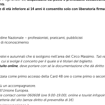
nts
.
e di età inferiore ai 14 anni è consentito solo con liberatoria firm
rdine Nazionale – professionisti, praticanti, pubblicisti
ra di riconoscimento
i estivi e autunnali che si svolgono nell'area del Circo Massimo.
Tali 
i si svolge il concerto per il quale si è titolari del biglietto
.
tuito online
, deve portare con sé la documentazione che dà diritto a
lizzata come primo accesso della Card 48 ore o come primo o secon
i più un accompagnatore.
dell’Unione Europea.
mite contact center 060608 (ore 9.00-19.00), online e tourist infopoints
tteria del sito (senza diritto di prevendita di 1€).