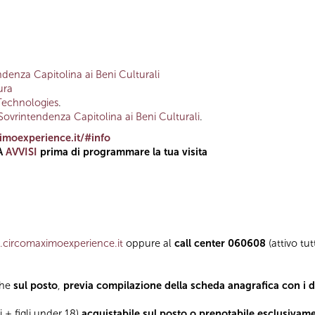
denza Capitolina ai Beni Culturali
ura
Technologies
.
Sovrintendenza Capitolina ai Beni Culturali
.
moexperience.it/#info
A
AVVISI
prima di programmare la tua visita
circomaximoexperience.it
oppure al
call center 060608
(attivo tut
che
sul posto
,
previa compilazione della scheda anagrafica con i dat
i + figli under 18)
acquistabile sul posto o prenotabile esclusivam