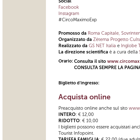
Social
Facebook
Instagram
#CircoMaximoExp
Promosso da
Roma Capitale, Sovrinten
Organizzato da
Zètema Progetto Cult
Realizzato da
GS NET Italia
e
Inglobe 
La
direzione scientifica
è a cura della
Orario:
Consulta il sito
www.circomaxi
CONSULTA SEMPRE LA PAGIN
Biglietto d'ingresso:
Acquista online
Preacquisto online anche sul sito
www.
INTERO
: € 12,00
RIDOTTO
: € 10,00
I biglietti possono essere acquistati an
Tourist Infopoint.
TARIFFA FAMIGLIA
: € 22,00 (due adult