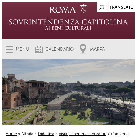
MENU
CALENDARIO
MAPPA
Home
»
Attività
»
Didattica
»
Visite, itinerari e laboratori
» Cantieri ai