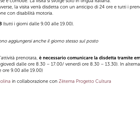
e e comode. La visita si svolge solo in lingua italiana.
rse, la visita verrà disdetta con un anticipo di 24 ore e tutti i preno
one con disabilità motoria.
8
(tutti i giorni dalle 9.00 alle 19.00).
sono aggiungersi anche il giorno stesso sul posto
l’attività prenotata,
è necessario comunicare la disdetta tramite e
 giovedì dalle ore 8.30 – 17.00/ venerdì ore 8.30 – 13.30). In altern
le ore 9.00 alle 19.00)
olina
in collaborazione con
Zètema Progetto Cultura