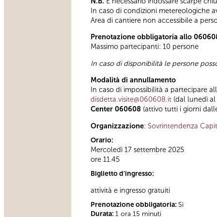
N.B.
È necessario indossare scarpe chius
In caso di condizioni metereologiche avve
Area di cantiere non accessibile a pers
Prenotazione obbligatoria allo 06060
Massimo partecipanti: 10 persone
In caso di disponibilità le persone pos
Modalità di annullamento
In caso di impossibilità a partecipare al
disdetta.visite@060608.it
(dal lunedì al
Center 060608
(attivo tutti i giorni dal
Organizzazione
:
Sovrintendenza Capit
Orario:
Mercoledì 17 settembre 2025
ore 11.45
Biglietto d'ingresso:
attività e ingresso gratuiti
Prenotazione obbligatoria:
Sì
Durata:
1 ora 15 minuti