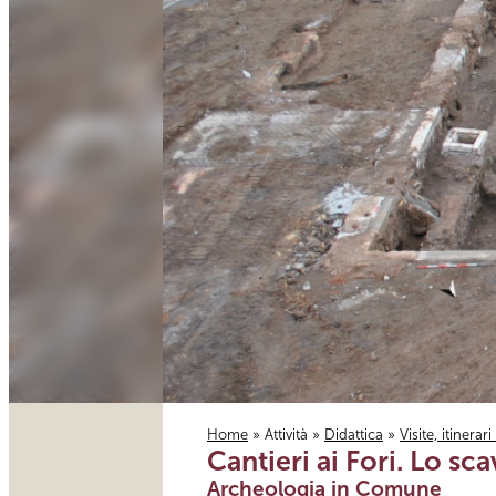
Home
»
Attività
»
Didattica
»
Visite, itinerar
Cantieri ai Fori. Lo s
Tu sei qui
Archeologia in Comune