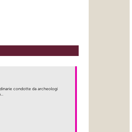
rdinarie condotte da archeologi
..
link