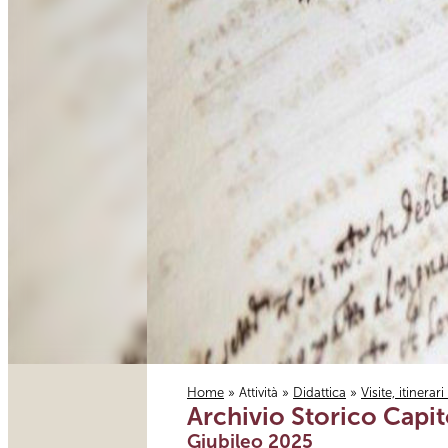
Home
»
Attività
»
Didattica
»
Visite, itinerar
Archivio Storico Capit
Tu sei qui
Giubileo 2025