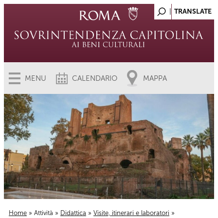
MENU
CALENDARIO
MAPPA
Home
»
Attività
»
Didattica
»
Visite, itinerari e laboratori
»