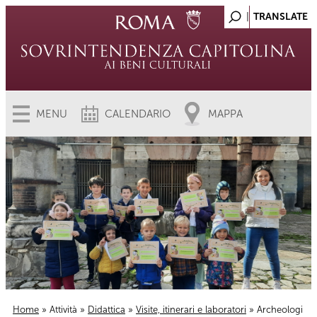
MENU
CALENDARIO
MAPPA
Home
»
Attività
»
Didattica
»
Visite, itinerari e laboratori
» Archeologi