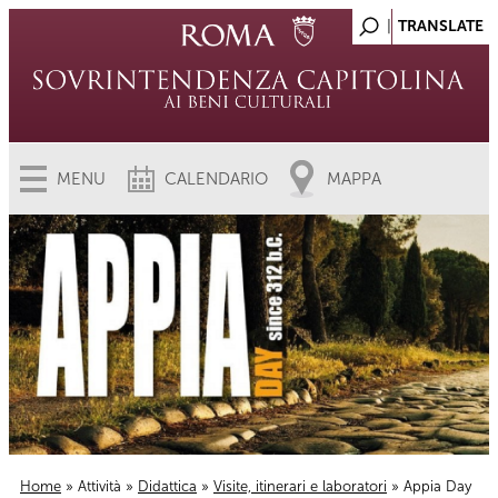
MENU
CALENDARIO
MAPPA
Home
»
Attività
»
Didattica
»
Visite, itinerari e laboratori
» Appia Day