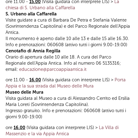
ore 11.00 -
15.00
(Visita guidata con interprete LIS) >
La
chiesa di S. Urbano alla Caffarella
S. Urbano alla Caffarella
Visite guidate a cura di Barbara De Petra e Stefania Valente
(Sovrintendenza Capitolina) e del Parco Regionale dell'Appia
Antica.
Il monumento è aperto dalle 10 alle 13 e dalle 15 alle 16.30.
Info e prenotazioni: 060608 (attivo tutti i giorni 9.00-19.00)
Cenotafio di Annia Regilla
Orario di apertura dalle 10 alle 18. A cura del Parco
Regionale dell'Appia Antica. Info al numero 06 5135316;
email:
educazione@parcoappiaantica.it
ore 11.00 -
16.00
(Visita guidata con interprete LIS) >
Porta
Appia e la sua strada dal Museo delle Mura
Museo delle Mura
Visita guidata al Museo a cura di Alessandro Cerrito ed Ersilia
Maria Loreti (Sovrintendenza Capitolina).
Ingresso gratuito. Info e prenotazioni: 060608 (attivo tutti i
giorni 9.00-19.00)
ore
16.00
(Visita guidata con interprete LIS) >
La Villa di
Massenzio e la via Appia Antica