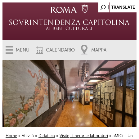
MENU
CALENDARIO
MAPPA
Home
»
Attività
»
Didattica
»
Visite, itinerari e laboratori
» aMICi - Un