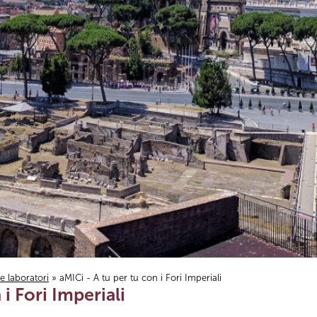
i e laboratori
» aMICi - A tu per tu con i Fori Imperiali
 i Fori Imperiali