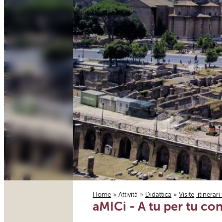
Home
»
Attività
»
Didattica
»
Visite, itinerar
aMICi - A tu per tu con
Tu sei qui