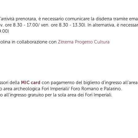
ll’attività prenotata, è necessario comunicare la disdetta tramite emai
ov. ore 8.30 - 17.00/ ven. ore 8.30 - 13.30). In alternativa, è nece
9.00)
tolina in collaborazione con
Zètema Progetto Cultura
ssori della
MIC card
con pagamento del biglietto d’ingresso all’area
so area archeologica Fori Imperiali/ Foro Romano e Palatino.
 all'ingresso gratuito per la sola area dei Fori Imperiali.