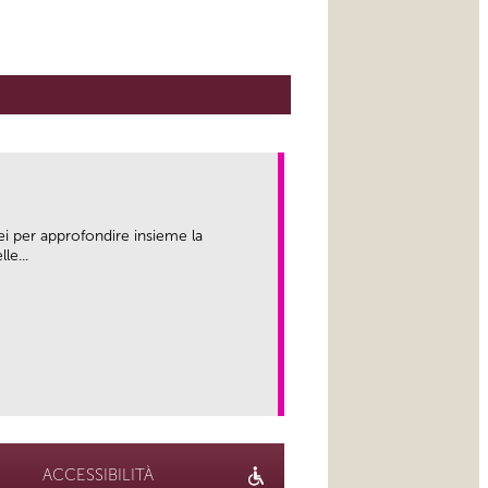
ei per approfondire insieme la
le...
link
ACCESSIBILITÀ