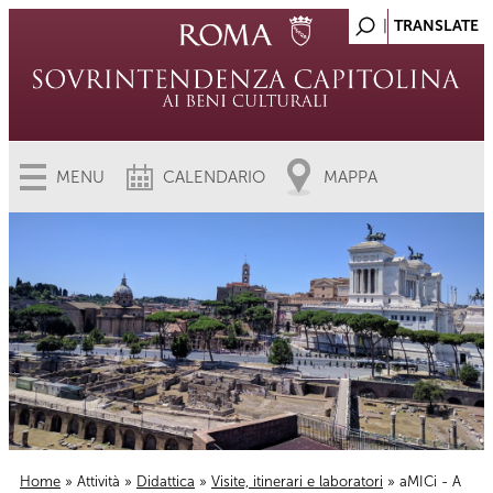
MENU
CALENDARIO
MAPPA
Home
»
Attività
»
Didattica
»
Visite, itinerari e laboratori
» aMICi - A