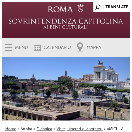
MENU
CALENDARIO
MAPPA
Home
»
Attività
»
Didattica
»
Visite, itinerari e laboratori
» aMICi - A