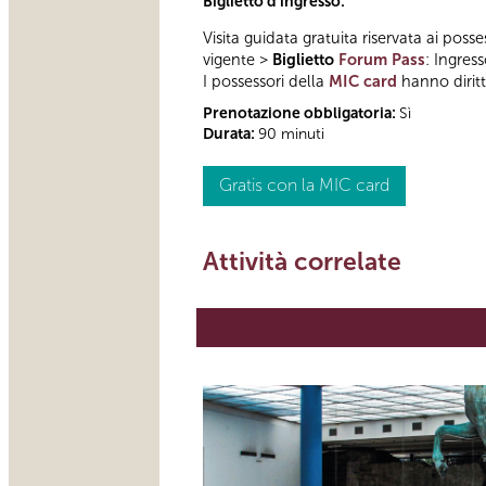
Biglietto d'ingresso:
Visita guidata gratuita riservata ai posse
vigente >
Biglietto
Forum Pass
: Ingres
I possessori della
MIC card
hanno diritto
Prenotazione obbligatoria:
Sì
Durata:
90 minuti
Gratis con la MIC card
Attività correlate