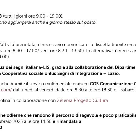
8
(tutti i giorni ore 9.00 - 19.00).
sono aggiungersi anche il giorno stesso sul posto
ll’attività prenotata, è necessario comunicare la disdetta tramite emai
ov. ore 8.30 - 17.00/ ven. ore 8.30 - 13.30). In alternativa, è nece
9.00)
a dei segni italiana-LIS, grazie alla collaborazione del Dipartimen
la Cooperativa sociale onlus Segni di Integrazione – Lazio.
he tramite il servizio multimediale gratuito
CGS Comunicazione Gl
t.com/
dal lunedì al venerdì dalle ore 8.30 alle ore 18.30 e il sabato
tolina in collaborazione con
Zètema Progetto Cultura
he odierne che rendono il percorso disagevole e poco praticabile
ebbraio 2025 alle ore 14.30
è rimandata a
30