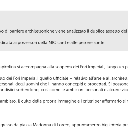
 di barriere architettoniche viene analizzato il duplice aspetto dei F
edicata ai possessori della MIC card e alle pesone sorde
pitolina vi accompagna alla scoperta dei Fori Imperiali, lungo un
tto dei Fori Imperiali, quello ufficiale – relativo all’arte e all’archi
personali degli uomini che li hanno concepiti e progettati. Si posson
gandistici sottendono, così come le ambizioni personali e alcune vi
cambiato, il culto della propria immagine e i criteri per affermarlo s
 Ingresso da piazza Madonna di Loreto, appuntamento biglietteria pr