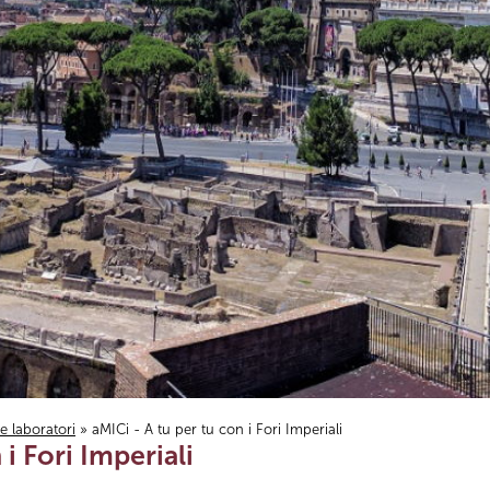
i e laboratori
» aMICi - A tu per tu con i Fori Imperiali
 i Fori Imperiali