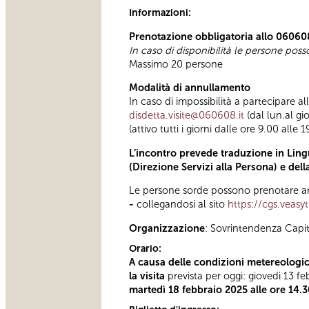
Informazioni:
Prenotazione obbligatoria allo 06060
In caso di disponibilità le persone pos
Massimo 20 persone
Modalità di annullamento
In caso di impossibilità a partecipare a
disdetta.visite@060608.it
(dal lun.al gi
(attivo tutti i giorni dalle ore 9.00 alle 1
L’incontro prevede traduzione in Lingu
(Direzione Servizi alla Persona) e del
Le persone sorde possono prenotare anc
-
collegandosi al sito
https://cgs.veasy
Organizzazione
: Sovrintendenza Capi
Orario:
A causa delle condizioni metereologic
la visita
prevista per oggi: giovedì 13 f
martedì 18 febbraio 2025 alle ore 14.