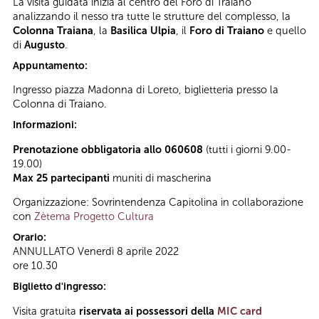
La visita guidata inizia al centro del Foro di Traiano
analizzando il nesso tra tutte le strutture del complesso, la
Colonna Traiana
, la
Basilica Ulpia
, il
Foro di Traiano
e quello
di
Augusto
.
Appuntamento:
Ingresso piazza Madonna di Loreto, biglietteria presso la
Colonna di Traiano.
Informazioni:
Prenotazione obbligatoria allo 060608
(tutti i giorni 9.00-
19.00)
Max 25 partecipanti
muniti di mascherina
Organizzazione: Sovrintendenza Capitolina in collaborazione
con
Zètema Progetto Cultura
Orario:
ANNULLATO Venerdì 8 aprile 2022
ore 10.30
Biglietto d'ingresso:
Visita gratuita
riservata ai possessori della
MIC card