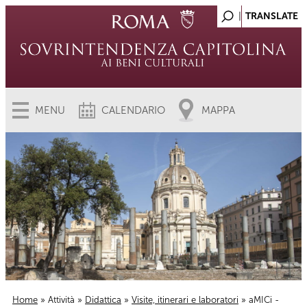
MENU
CALENDARIO
MAPPA
Home
»
Attività
»
Didattica
»
Visite, itinerari e laboratori
» aMICi -