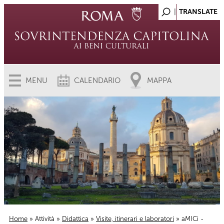
MENU
CALENDARIO
MAPPA
Home
»
Attività
»
Didattica
»
Visite, itinerari e laboratori
» aMICi -