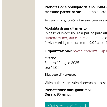
Prenotazione obbligatoria allo 06060
Massimo partecipanti:
12 bambini (età 
In caso di disponibilità le persone pos
Modalità di annullamento
In caso di impossibilità a partecipare a
disdetta.visite@060608.it
(dal lun.al gi
(attivo tutti i giorni dalle ore 9.00 alle 1
Organizzazione
:
Sovrintendenza Capit
Orario:
Sabato 12 luglio 2025
ore 11.00
Biglietto d'ingresso:
Visita guidata gratuita riservata ai posse
Prenotazione obbligatoria:
Sì
Durata:
90 minuti
Gratis con la MIC card