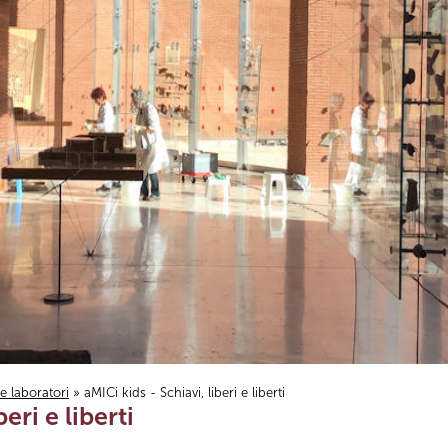
i e laboratori
» aMICi kids - Schiavi, liberi e liberti
eri e liberti