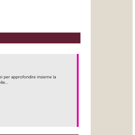
ei per approfondire insieme la
le...
link