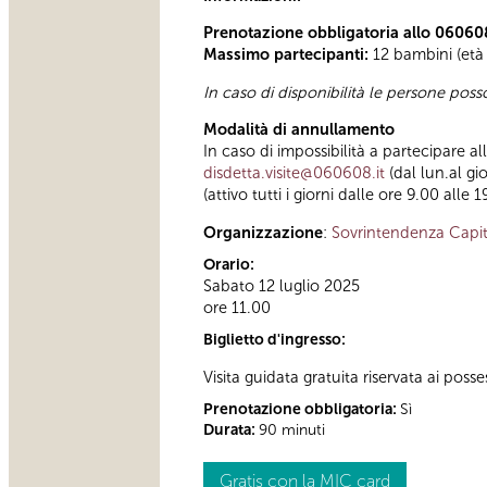
Prenotazione obbligatoria allo 06060
Massimo partecipanti:
12 bambini (età 
In caso di disponibilità le persone pos
Modalità di annullamento
In caso di impossibilità a partecipare a
disdetta.visite@060608.it
(dal lun.al gi
(attivo tutti i giorni dalle ore 9.00 alle 1
Organizzazione
:
Sovrintendenza Capit
Orario:
Sabato 12 luglio 2025
ore 11.00
Biglietto d'ingresso:
Visita guidata gratuita riservata ai posse
Prenotazione obbligatoria:
Sì
Durata:
90 minuti
Gratis con la MIC card