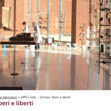
i e laboratori
» aMICi kids - Schiavi, liberi e liberti
eri e liberti