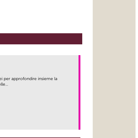
ei per approfondire insieme la
le...
link