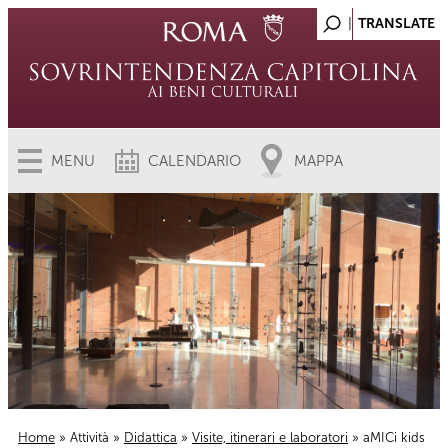
MENU
CALENDARIO
MAPPA
Home
»
Attività
»
Didattica
»
Visite, itinerari e laboratori
» aMICi kids