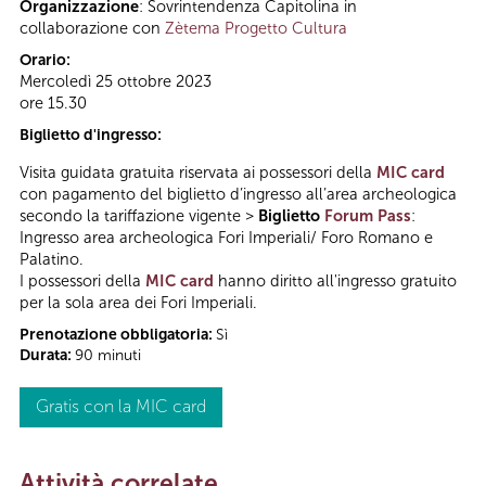
Organizzazione
: Sovrintendenza Capitolina in
collaborazione con
Zètema Progetto Cultura
Orario:
Mercoledì 25 ottobre 2023
ore 15.30
Biglietto d'ingresso:
Visita guidata gratuita riservata ai possessori della
MIC card
con pagamento del biglietto d’ingresso all’area archeologica
secondo la tariffazione vigente >
Biglietto
Forum Pass
:
Ingresso area archeologica Fori Imperiali/ Foro Romano e
Palatino.
I possessori della
MIC card
hanno diritto all'ingresso gratuito
per la sola area dei Fori Imperiali.
Prenotazione obbligatoria:
Sì
Durata:
90 minuti
Gratis con la MIC card
Attività correlate