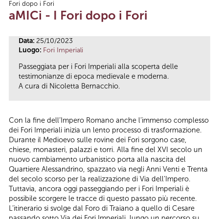
Fori dopo i Fori
Tu sei qui
aMICi - I Fori dopo i Fori
Data:
25/10/2023
Luogo:
Fori Imperiali
Passeggiata per i Fori Imperiali alla scoperta delle
testimonianze di epoca medievale e moderna.
A cura di Nicoletta Bernacchio.
Con la fine dell’Impero Romano anche l’immenso complesso
dei Fori Imperiali inizia un lento processo di trasformazione.
Durante il Medioevo sulle rovine dei Fori sorgono case,
chiese, monasteri, palazzi e torri. Alla fine del XVI secolo un
nuovo cambiamento urbanistico porta alla nascita del
Quartiere Alessandrino, spazzato via negli Anni Venti e Trenta
del secolo scorso per la realizzazione di Via dell’Impero.
Tuttavia, ancora oggi passeggiando per i Fori Imperiali è
possibile scorgere le tracce di questo passato più recente.
L’itinerario si svolge dal Foro di Traiano a quello di Cesare
passando sotto Via dei Fori Imperiali, lungo un percorso su