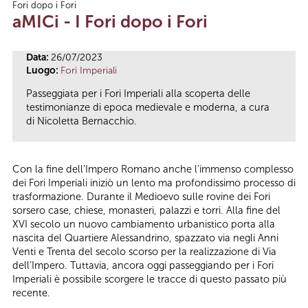
Fori dopo i Fori
Tu sei qui
aMICi - I Fori dopo i Fori
Data:
26/07/2023
Luogo:
Fori Imperiali
Passeggiata per i Fori Imperiali alla scoperta delle
testimonianze di epoca medievale e moderna, a cura
di Nicoletta Bernacchio.
Con la fine dell’Impero Romano anche l’immenso complesso
dei Fori Imperiali iniziò un lento ma profondissimo processo di
trasformazione. Durante il Medioevo sulle rovine dei Fori
sorsero case, chiese, monasteri, palazzi e torri. Alla fine del
XVI secolo un nuovo cambiamento urbanistico porta alla
nascita del Quartiere Alessandrino, spazzato via negli Anni
Venti e Trenta del secolo scorso per la realizzazione di Via
dell’Impero. Tuttavia, ancora oggi passeggiando per i Fori
Imperiali è possibile scorgere le tracce di questo passato più
recente.