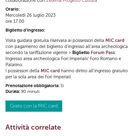
collaborazione con
Zètema Progetto Cultura
Orario:
Mercoledì 26 luglio 2023
ore 17.00
Biglietto d'ingresso:
Visita guidata gratuita riservata ai possessori della
MIC card
con pagamento del biglietto d’ingresso all’area archeologica
secondo la tariffazione vigente >
Biglietto
Forum Pass
:
Ingresso area archeologica Fori Imperiali/ Foro Romano e
Palatino.
I possessori della
MIC card
hanno diritto all'ingresso gratuito
per la sola area dei Fori Imperiali.
Prenotazione obbligatoria:
Sì
Durata:
90 minuti
Gratis con la MIC card
Attività correlate