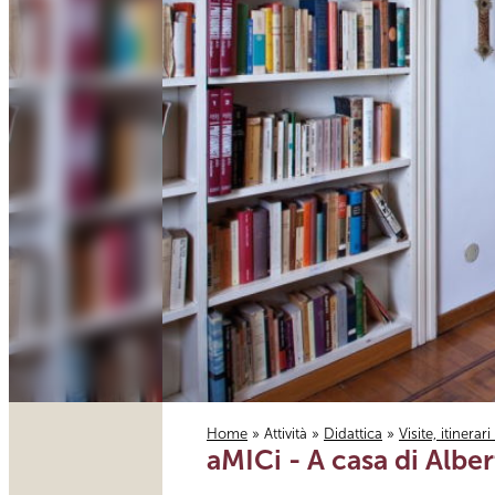
Home
»
Attività
»
Didattica
»
Visite, itinerar
aMICi - A casa di Albe
Tu sei qui