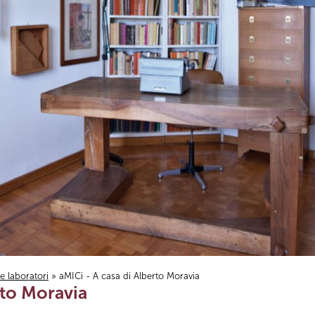
i e laboratori
» aMICi - A casa di Alberto Moravia
rto Moravia